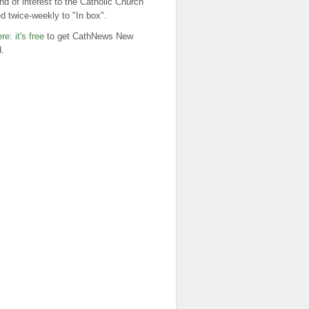
nd of interest to the Catholic Church
ed twice-weekly to "In box".
re: it's free
to get CathNews New
.