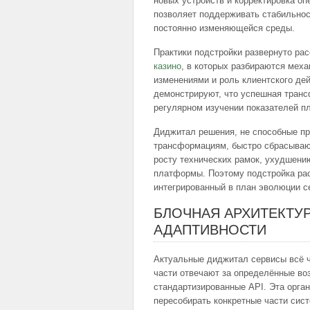
новых устройств и корректировка о
позволяет поддерживать стабильнос
постоянно изменяющейся среды.
Практики подстройки развернуто ра
казино
, в которых разбираются мех
изменениями и роль клиентского де
демонстрируют, что успешная транс
регулярном изучении показателей п
Диджитал решения, не способные п
трансформациям, быстро сбрасывают
росту технических рамок, ухудшен
платформы. Поэтому подстройка рас
интегрированный в план эволюции с
БЛОЧНАЯ АРХИТЕКТУР
АДАПТИВНОСТИ
Актуальные диджитал сервисы всё 
части отвечают за определённые в
стандартизированные API. Эта орга
пересобирать конкретные части сис