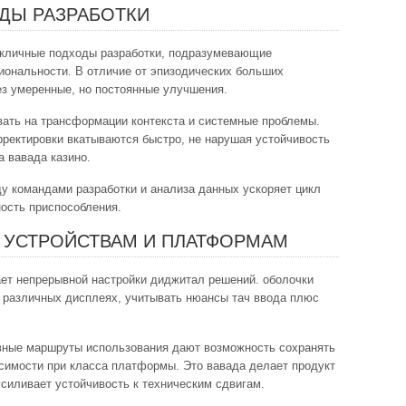
ДЫ РАЗРАБОТКИ
икличные подходы разработки, подразумевающие
ональности. В отличие от эпизодических больших
ез умеренные, но постоянные улучшения.
вать на трансформации контекста и системные проблемы.
рректировки вкатываются быстро, не нарушая устойчивость
 вавада казино.
у командами разработки и анализа данных ускоряет цикл
ость приспособления.
 УСТРОЙСТВАМ И ПЛАТФОРМАМ
ает непрерывной настройки диджитал решений. оболочки
 различных дисплеях, учитывать нюансы тач ввода плюс
вные маршруты использования дают возможность сохранять
симости при класса платформы. Это вавада делает продукт
силивает устойчивость к техническим сдвигам.