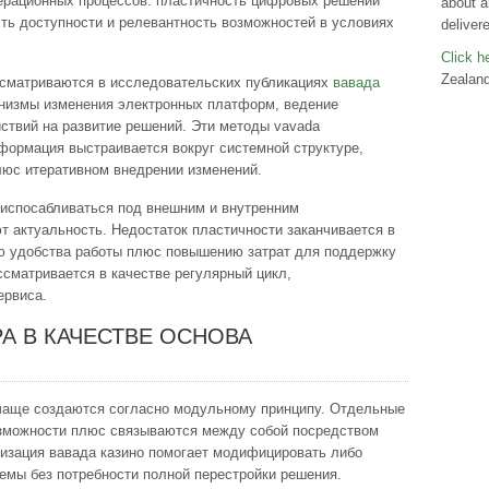
перационных процессов. пластичность цифровых решений
about a
ть доступности и релевантность возможностей в условиях
deliver
Click he
Zealand
ссматриваются в исследовательских публикациях
вавада
анизмы изменения электронных платформ, ведение
йствий на развитие решений. Эти методы vavada
формация выстраивается вокруг системной структуре,
люс итеративном внедрении изменений.
риспосабливаться под внешним и внутренним
 актуальность. Недостаток пластичности заканчивается в
ию удобства работы плюс повышению затрат для поддержку
сматривается в качестве регулярный цикл,
ервиса.
А В КАЧЕСТВЕ ОСНОВА
чаще создаются согласно модульному принципу. Отдельные
озможности плюс связываются между собой посредством
низация вавада казино помогает модифицировать либо
темы без потребности полной перестройки решения.