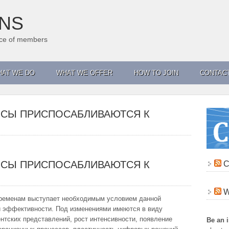
ANS
ance of members
AT WE DO
WHAT WE OFFER
HOW TO JOIN
CONTAC
ИСЫ ПРИСПОСАБЛИВАЮТСЯ К
ИСЫ ПРИСПОСАБЛИВАЮТСЯ К
C
еременам выступает необходимым условием данной
й эффективности. Под изменениями имеются в виду
нтских представлений, рост интенсивности, появление
Be an 