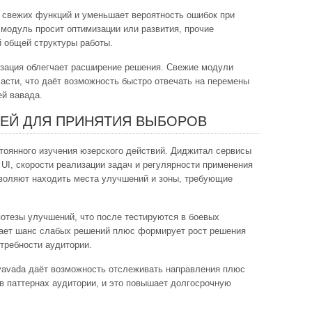
 свежих функций и уменьшает вероятность ошибок при
 модуль просит оптимизации или развития, прочие
 общей структуры работы.
зация облегчает расширение решения. Свежие модули
асти, что даёт возможность быстро отвечать на перемены
ей вавада.
ЛЕЙ ДЛЯ ПРИНЯТИЯ ВЫБОРОВ
стоянного изучения юзерского действий. Диджитал сервисы
 UI, скорости реализации задач и регулярности применения
воляют находить места улучшений и зоны, требующие
отезы улучшений, что после тестируются в боевых
ает шанс слабых решений плюс формирует рост решения
требности аудитории.
vavada даёт возможность отслеживать направления плюс
в паттернах аудитории, и это повышает долгосрочную