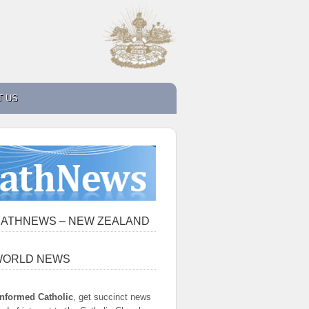
T US
ATHNEWS – NEW ZEALAND
WORLD NEWS
informed Catholic
, get succinct news