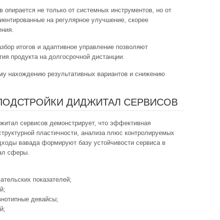
 опирается не только от системных инструментов, но от
риентированные на регулярное улучшение, скорее
ения.
азбор итогов и адаптивное управление позволяют
ия продукта на долгосрочной дистанции.
ому нахождению результативных вариантов и снижению
ПОДСТРОЙКИ ДИДЖИТАЛ СЕРВИСОВ
житал сервисов демонстрирует, что эффективная
 структурной пластичности, анализа плюс контролируемых
дходы вавада формируют базу устойчивости сервиса в
ал сферы.
ательских показателей;
й;
знотипные девайсы;
й;