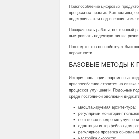
Приспособление цифровых продуктов
процессных практик. Коллективы, о
подстраиваются под внешние измен
Прозрачность работы, постоянный р
выстраивать надежную линию развит
Подход тестов способствует быстр
вероятности.
БАЗОВЫЕ МЕТОДЫ К 
История эволюции современных дид
приспособление строится на связке
процессов улучшений. Подобные по
среде постоянной эволюции диджит
масштабируемая архитектура;
регулярный мониторинг пользов
пошаговое внедрение улучшени
адаптация интерфейсов для ра
регулярное проверка обновлени
настройка скорости;