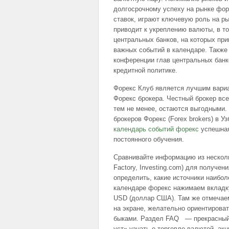
долгосрочному успеху на рынке фор
ставок, играют ключевую роль на р
приводит к укреплению валюты, в то
центральных банков, на которых пр
важных событий в календаре. Также 
конференции глав центральных банк
кредитной политике.
Форекс Клуб является лучшим вариа
Форекс брокера. Честный брокер все
тем не менее, остаются выгодными.
брокеров Форекс (Forex brokers) в У
календарь событий форекс
успешная
постоянного обучения.
Сравнивайте информацию из нескольк
Factory, Investing.com) для получе
определить, какие источники наибо
календаре форекс нажимаем вкладк
USD (доллар США). Там же отмечаем
на экране, желательно ориентирова
быками. Раздел FAQ — прекрасный 
уст» узнать о торговле валютой, ак