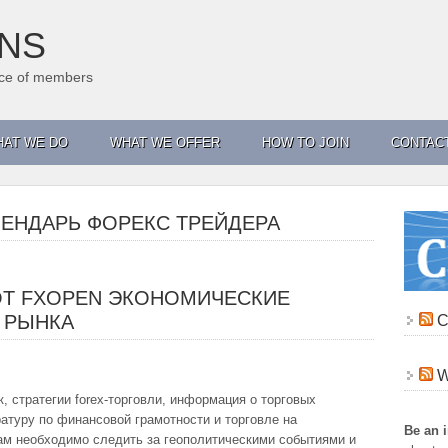
ANS
ance of members
AT WE DO
WHAT WE OFFER
HOW TO JOIN
CONTAC
ЕНДАРЬ ФОРЕКС ТРЕЙДЕРА
ОТ FXOPEN ЭКОНОМИЧЕСКИЕ
 РЫНКА
C
, стратегии forex-торговли, информация о торговых
ратуру по финансовой грамотности и торговле на
Be an 
ам необходимо следить за геополитическими событиями и