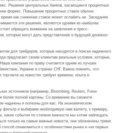
екс. Решения центральных банков, касающиеся процентных
ынке форекс. Повышение процентных ставок обычно
 время как снижение ставок может ослабить ее. Заседания
инимаются эти решения, являются одними из наиболее
стоит обращать внимание на заявления и пресс-
ов, которые могут дать представление о будущей денежно-
нтом для трейдеров, которые находятся в поиске надежного
гда предлагает своим клиентам реальные условия, которые,
 Наша компания по праву считается одним из лучших
збекистане, Украине и странах СНГ. Важно помнить, что
 торговля на новостях требует времени, опыта и
их источников (например, Bloomberg, Reuters, Forex
ния более полной картины. Со временем вы сможете
лее надежны и полезны для вас. На экономическом
у фильтр и выбираем необходимую нам валюту, к примеру,
, какие события по степени важности мы хотим наблюдать
ться только на самые важные новости, они обозначены тремя
способ ознакомиться с особенностями рынка и «из первых
циями и биржевой торговле.