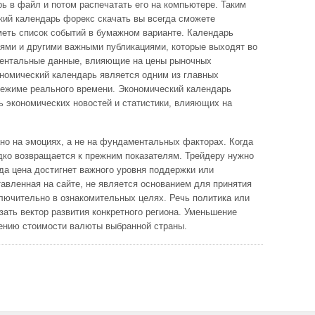
ь в файл и потом распечатать его на компьютере. Таким
кий календарь форекс скачать вы всегда сможете
меть список событий в бумажном варианте. Календарь
тями и другими важными публикациями, которые выходят во
ментальные данные, влияющие на цены рыночных
ономический календарь является одним из главных
режиме реального времени. Экономический календарь
ь экономических новостей и статистики, влияющих на
но на эмоциях, а не на фундаментальных факторах. Когда
едко возвращается к прежним показателям. Трейдеру нужно
да цена достигнет важного уровня поддержки или
авленная на сайте, не является основанием для принятия
лючительно в ознакомительных целях. Речь политика или
ать вектор развития конкретного региона. Уменьшение
ению стоимости валюты выбранной страны.