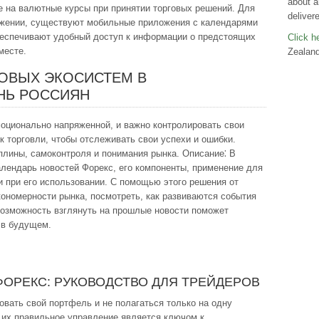
about a
е на валютные курсы при принятии торговых решений. Для
deliver
ижении, существуют мобильные приложения с календарями
беспечивают удобный доступ к информации о предстоящих
Click he
месте.
Zealand
ОВЫХ ЭКОСИСТЕМ В
НЬ РОССИЯН
моционально напряженной, и важно контролировать свои
к торговли, чтобы отслеживать свои успехи и ошибки.
плины, самоконтроля и понимания рынка. Описание⁚ В
алендарь новостей Форекс, его компоненты, применение для
и при его использовании. С помощью этого решения от
кономерности рынка, посмотреть, как развиваются события
Возможность взглянуть на прошлые новости поможет
 в будущем.
ФОРЕКС: РУКОВОДСТВО ДЛЯ ТРЕЙДЕРОВ
вать свой портфель и не полагаться только на одну
 их правильное управление является ключом к