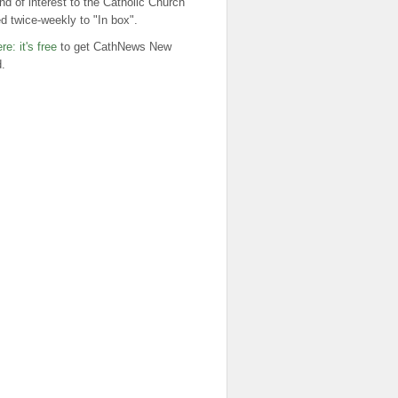
nd of interest to the Catholic Church
ed twice-weekly to "In box".
re: it's free
to get CathNews New
.