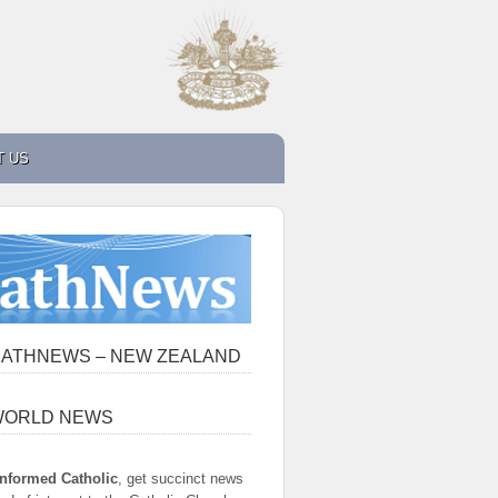
T US
ATHNEWS – NEW ZEALAND
WORLD NEWS
informed Catholic
, get succinct news